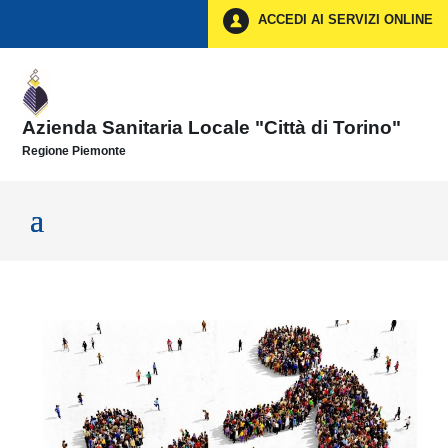
Vai ai contenuti
ACCEDI AI SERVIZI ONLINE
Vai al menu di navigazione
Vai al footer
Azienda Sanitaria Locale "Città di Torino"
Regione Piemonte