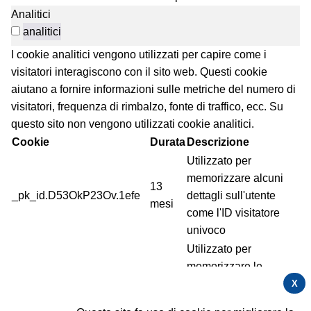
Analitici
analitici
I cookie analitici vengono utilizzati per capire come i
visitatori interagiscono con il sito web. Questi cookie
aiutano a fornire informazioni sulle metriche del numero di
visitatori, frequenza di rimbalzo, fonte di traffico, ecc. Su
questo sito non vengono utilizzati cookie analitici.
Cookie
Durata
Descrizione
Utilizzato per
memorizzare alcuni
13
_pk_id.D53OkP23Ov.1efe
dettagli sull'utente
mesi
come l'ID visitatore
univoco
Utilizzato per
memorizzare le
informazioni di
X
_pk_ref
6 Mesi
attribuzione, il referrer