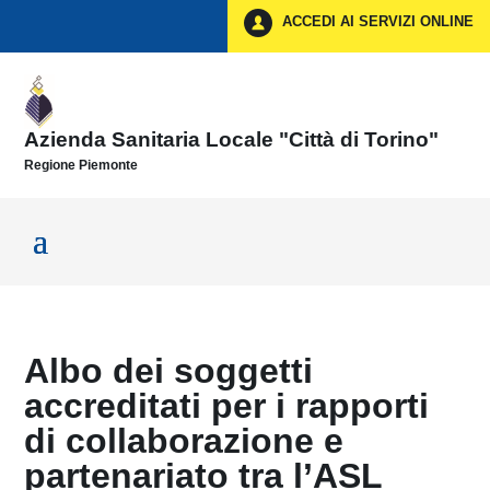
Vai ai contenuti
ACCEDI AI SERVIZI ONLINE
Vai al menu di navigazione
Vai al footer
Azienda Sanitaria Locale "Città di Torino"
Regione Piemonte
Albo dei soggetti
accreditati per i rapporti
di collaborazione e
partenariato tra l’ASL