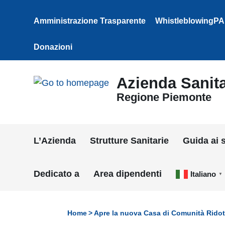
Vai ai contenuti
Vai al menu di navigazione
Amministrazione Trasparente
WhistleblowingPA
Vai al footer
Donazioni
Azienda Sanita
Regione Piemonte
L’Azienda
Strutture Sanitarie
Guida ai s
Dedicato a
Area dipendenti
Italiano
▼
Home
Apre la nuova Casa di Comunità Ridot