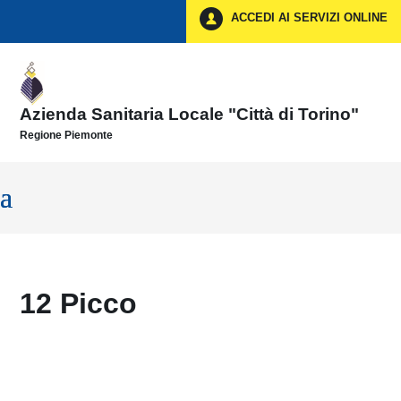
Vai ai contenuti
ACCEDI AI SERVIZI ONLINE
Vai al menu di navigazione
Vai al footer
Azienda Sanitaria Locale "Città di Torino"
Regione Piemonte
12 Picco