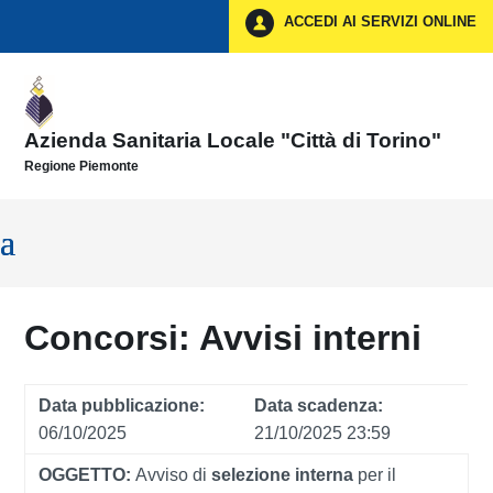
Vai ai contenuti
ACCEDI AI SERVIZI ONLINE
Vai al menu di navigazione
Vai al footer
Azienda Sanitaria Locale "Città di Torino"
Regione Piemonte
Concorsi:
Avvisi interni
Data pubblicazione:
Data scadenza:
06/10/2025
21/10/2025 23:59
OGGETTO:
Avviso di
selezione interna
per il