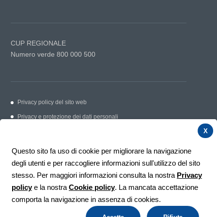
CUP REGIONALE
Numero verde 800 000 500
Privacy policy del sito web
Privacy e protezione dei dati personali
Cookie Policy
X
Link utili
Questo sito fa uso di cookie per migliorare la navigazione
Contatti
degli utenti e per raccogliere informazioni sull'utilizzo del sito
Segnalazioni e suggerimenti
stesso. Per maggiori informazioni consulta la nostra
Privacy
policy
e la nostra
Cookie policy
. La mancata accettazione
Credits
comporta la navigazione in assenza di cookies.