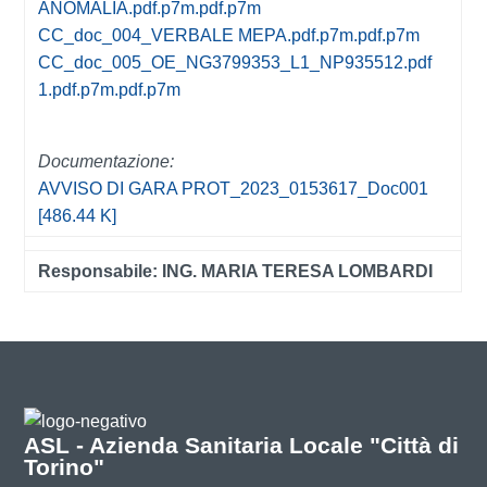
ANOMALIA.pdf.p7m.pdf.p7m
CC_doc_004_VERBALE MEPA.pdf.p7m.pdf.p7m
CC_doc_005_OE_NG3799353_L1_NP935512.pdf
1.pdf.p7m.pdf.p7m
Documentazione:
AVVISO DI GARA PROT_2023_0153617_Doc001
[486.44 K]
Responsabile: ING. MARIA TERESA LOMBARDI
ASL - Azienda Sanitaria Locale "Città di
Torino"