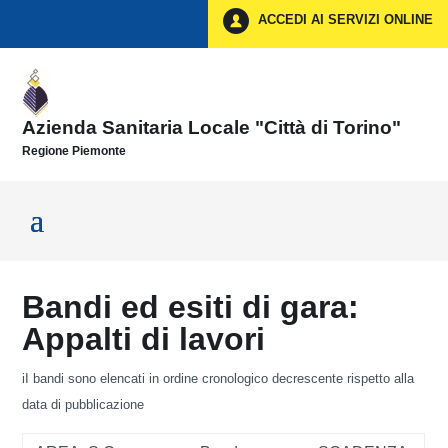
Vai ai contenuti
ACCEDI AI SERVIZI ONLINE
Vai al menu di navigazione
Vai al footer
Azienda Sanitaria Locale "Città di Torino"
Regione Piemonte
Bandi ed esiti di gara:
Appalti di lavori
iI bandi sono elencati in ordine cronologico decrescente rispetto alla
data di pubblicazione