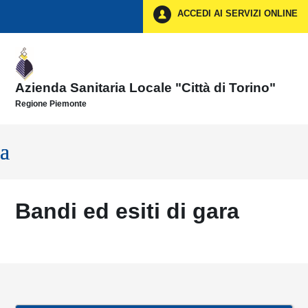
Vai ai contenuti
ACCEDI AI SERVIZI ONLINE
Vai al menu di navigazione
Vai al footer
Azienda Sanitaria Locale "Città di Torino"
Regione Piemonte
Bandi ed esiti di gara