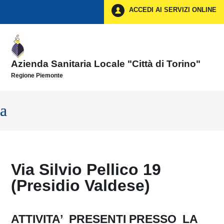
Vai ai contenuti
ACCEDI AI SERVIZI ONLINE
Vai al menu di navigazione
Vai al footer
Azienda Sanitaria Locale "Città di Torino"
Regione Piemonte
Via Silvio Pellico 19
(Presidio Valdese)
ATTIVITA’ PRESENTI PRESSO LA