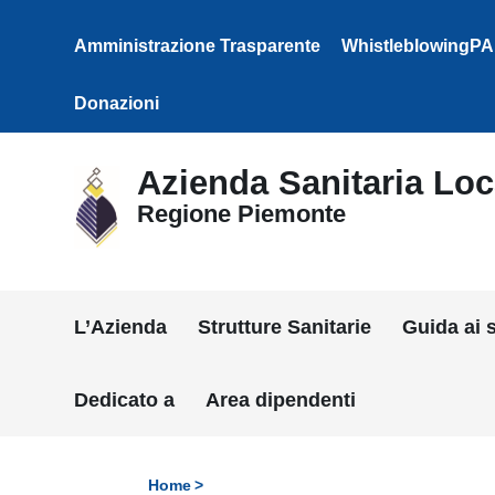
Vai ai contenuti
Vai al menu di navigazione
Amministrazione Trasparente
WhistleblowingPA
Vai al footer
Donazioni
Azienda Sanitaria Loca
Regione Piemonte
L’Azienda
Strutture Sanitarie
Guida ai s
Dedicato a
Area dipendenti
Home