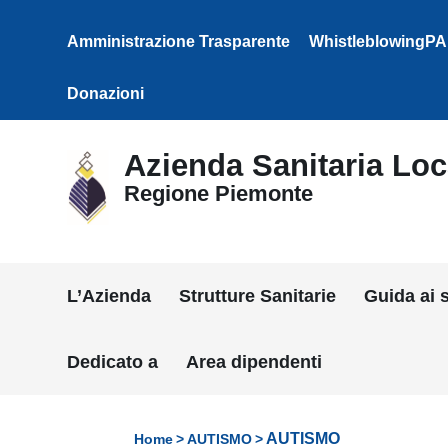
Vai ai contenuti
Vai al menu di navigazione
Amministrazione Trasparente
WhistleblowingPA
Vai al footer
Donazioni
Azienda Sanitaria Loca
Regione Piemonte
L’Azienda
Strutture Sanitarie
Guida ai s
Dedicato a
Area dipendenti
AUTISMO
Home
AUTISMO