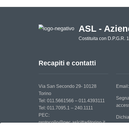
ASL - Azien
Costituita con D.P.G.R. 
Recapiti e contatti
Via San Secondo 29- 10128
Email
Torino
Segna
Tel: 011.5661566 – 011.4393111
access
Tel: 011.7095.1 – 240.1111
PEC:
Dichia
protocollo@pec.aslcittaditorino.it